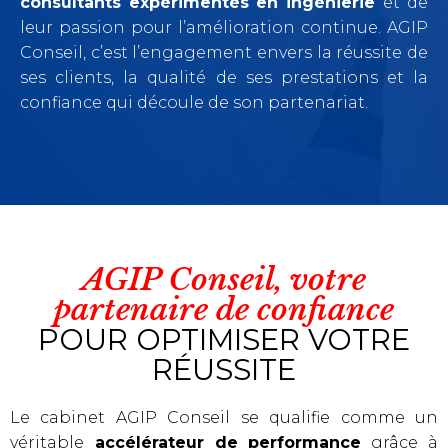
consultants
expérimentés
en ingénierie
et de
leur passion pour l’amélioration continue. AGIP
Conseil, c’est l’engagement envers la réussite de
ses clients, la qualité de ses prestations et la
confiance qui découle de son partenariat.
AGIP Conseil, votre
partenaire de confiance
POUR OPTIMISER VOTRE
RÉUSSITE​
Le cabinet AGIP Conseil se qualifie comme un
véritable
accélérateur de performance
grâce à