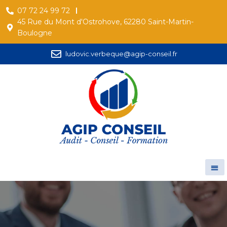
07 72 24 99 72
45 Rue du Mont d'Ostrohove, 62280 Saint-Martin-
Boulogne
ludovic.verbeque@agip-conseil.fr