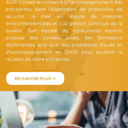
AGIP Conseil se consacre à l’accompagnement des
entreprises dans l’élaboration de protocoles de
sécurité, la mise en œuvre de mesures
environnementales et à la gestion continue de la
qualité. Son équipe de consultants experts
propose des conseils avisés, des formations
diplômantes, ainsi que des prestations d’audit et
d’accompagnement en QHSE pour soutenir la
réussite de votre entreprise.
EN SAVOIR PLUS