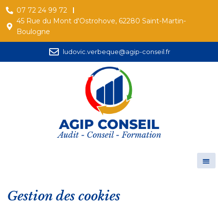
07 72 24 99 72
45 Rue du Mont d'Ostrohove, 62280 Saint-Martin-
Boulogne
ludovic.verbeque@agip-conseil.fr
Gestion des cookies