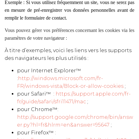
Exemple : Si vous utilisez fréquemment un site, vous ne serez pas
en mesure de pré-enregistrer vos données personnelles avant de
remplir le formulaire de contact.
Vous pouvez gérer vos préférences concernant les cookies via les
paramètres de votre navigateur :
À titre d’exemples, voici les liens vers les supports
des navigateurs les plus utilisés :
pour Internet Explorer™
:
http://windows.microsoft.com/fr-
FR/windows-vista/Block-or-allow-cookies
;
pour Safari™ :
https://support.apple.com/fr-
fr/guide/safari/sfri11471/mac
;
pour Chrome™:
http://support.google.com/chrome/bin/answ
er.py?hl=fr&hlrm=en&answer=95647
;
pour Firefox™ :