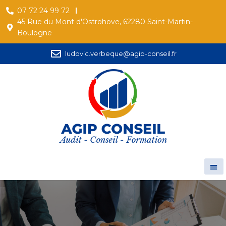
07 72 24 99 72
45 Rue du Mont d'Ostrohove, 62280 Saint-Martin-
Boulogne
ludovic.verbeque@agip-conseil.fr