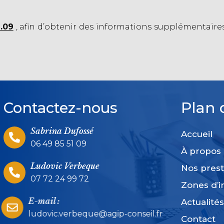
1.09
, afin d’obtenir des informations supplémentaire
Plan 
Contactez-nous
Sabrina Dufossé
Accueil
06 49 85 51 09
À propos 
Ludovic Verbeque
Nos prest
07 72 24 99 72
Zones d’i
E-mail :
Actualité
ludovic.verbeque@agip-conseil.fr
Contact