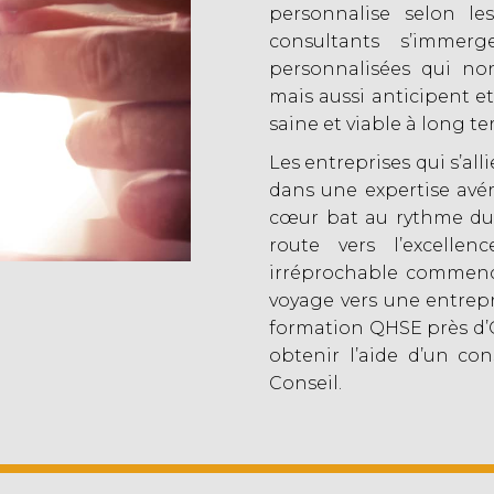
personnalise selon le
consultants s’immerg
personnalisées qui no
mais aussi anticipent et
saine et viable à long te
Les entreprises qui s’al
dans une expertise avé
cœur bat au rythme du 
route vers l’excelle
irréprochable commence
voyage vers une entrepri
formation QHSE près d’
obtenir l’aide d’un c
Conseil.