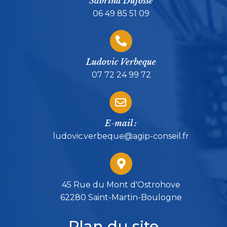
Sabrina Dufossé
06 49 85 51 09
Ludovic Verbeque
07 72 24 99 72
E-mail :
ludovic.verbeque@agip-conseil.fr
45 Rue du Mont d'Ostrohove
62280 Saint-Martin-Boulogne
Plan du site