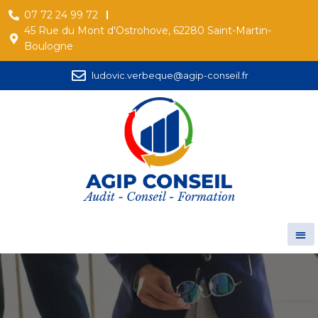
07 72 24 99 72
45 Rue du Mont d'Ostrohove, 62280 Saint-Martin-
Boulogne
ludovic.verbeque@agip-conseil.fr