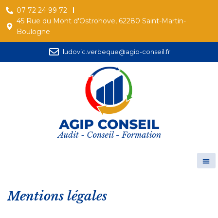
07 72 24 99 72
45 Rue du Mont d'Ostrohove, 62280 Saint-Martin-
Boulogne
ludovic.verbeque@agip-conseil.fr
Mentions légales