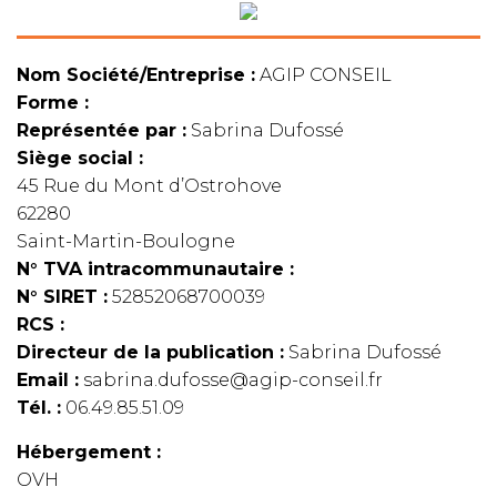
Nom Société/Entreprise :
AGIP CONSEIL
Forme :
Représentée par :
Sabrina Dufossé
Siège social :
45 Rue du Mont d’Ostrohove
62280
Saint-Martin-Boulogne
N° TVA intracommunautaire :
N° SIRET :
52852068700039
RCS :
Directeur de la publication :
Sabrina Dufossé
Email :
sabrina.dufosse@agip-conseil.fr
Tél. :
06.49.85.51.09
Hébergement :
OVH